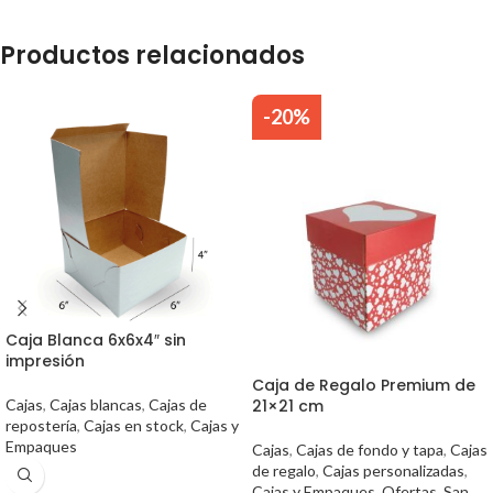
Productos relacionados
-20%
Caja Blanca 6x6x4″ sin
impresión
Caja de Regalo Premium de
Cajas
,
Cajas blancas
,
Cajas de
21×21 cm
repostería
,
Cajas en stock
,
Cajas y
Empaques
Cajas
,
Cajas de fondo y tapa
,
Cajas
de regalo
,
Cajas personalizadas
,
Cajas y Empaques
,
Ofertas
,
San