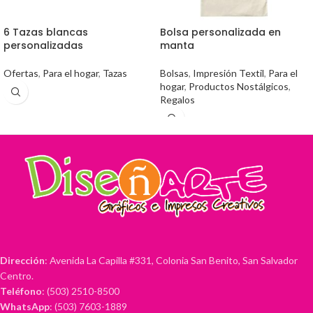
6 Tazas blancas
Bolsa personalizada en
personalizadas
manta
Ofertas
,
Para el hogar
,
Tazas
Bolsas
,
Impresión Textil
,
Para el
hogar
,
Productos Nostálgicos
,
Regalos
Dirección
: Avenida La Capilla #331, Colonia San Benito, San Salvador
Centro.
Teléfono
: (503) 2510-8500
WhatsApp
: (503) 7603-1889