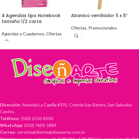
4 Agendas tipo Notebook
Abanico ventilador 5 x 5″
tamaño 1/2 carta
Ofertas
,
Promocionales
Agendas y Cuadernos
,
Ofertas
Dirección
: Avenida La Capilla #331, Colonia San Benito, San Salvador
Centro.
Teléfono
: (503) 2510-8500
WhatsApp
: (503) 7603-1889
Correo
: servicioalcliente@disenarte.com.sv
Horarios
: Lunes a viernes de 8:00 AM a 6:00 PM (sin cerrar al mediodía),