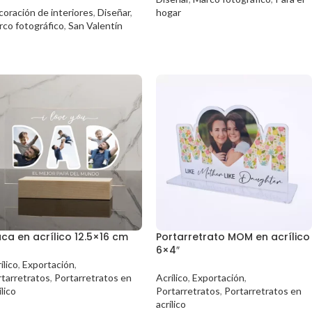
oración de interiores
,
Diseñar
,
hogar
rco fotográfico
,
San Valentín
aca en acrílico 12.5×16 cm
Portarretrato MOM en acrílico
6×4″
ílico
,
Exportación
,
tarretratos
,
Portarretratos en
Acrílico
,
Exportación
,
ílico
Portarretratos
,
Portarretratos en
acrílico