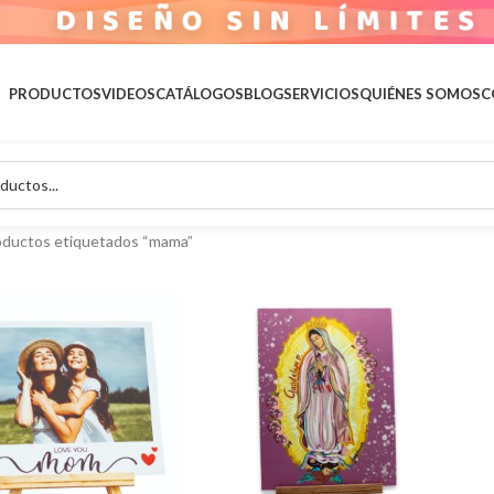
DISEÑO SIN LÍMITES
PRODUCTOS
VIDEOS
CATÁLOGOS
BLOG
SERVICIOS
QUIÉNES SOMOS
C
oductos etiquetados “mama”