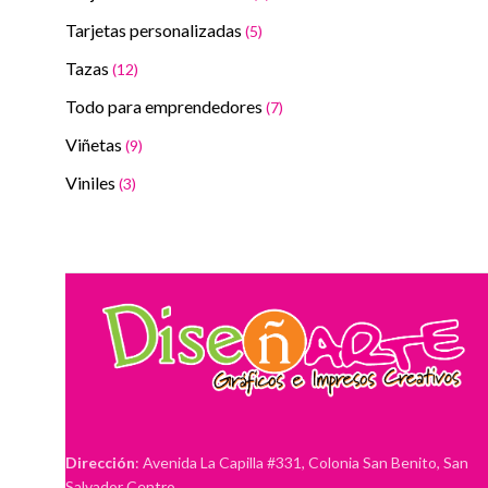
Tarjetas personalizadas
(5)
Tazas
(12)
Todo para emprendedores
(7)
Viñetas
(9)
Viniles
(3)
Dirección
: Avenida La Capilla #331, Colonia San Benito, San
Salvador Centro.