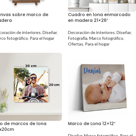
nvas sobre marco de
Cuadro en lona enmarcado
dera
en madera 21×26″
oración de interiores
,
Diseñar
,
Decoración de interiores
,
Diseñar
,
rco fotográfico
,
Para el hogar
Fotografía
,
Marco fotográfico
,
Ofertas
,
Para el hogar
o de marcos de lona
Marco de Lona 12×12″
x20cm
Diseñar
,
Marco fotográfico
,
Para el