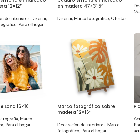
ra 12×12″
en madera 47×31.5″
Dec
Ma
n de interiores
,
Diseñar
,
Diseñar
,
Marco fotográfico
,
Ofertas
ográfico
,
Para el hogar
e Lona 16×16
Marco fotográfico sobre
Pl
madera 12×16″
otografía
,
Marco
Acr
co
,
Para el hogar
Decoración de interiores
,
Marco
Por
fotográfico
,
Para el hogar
acr