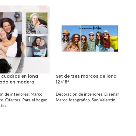
3 cuadros en lona
Set de tres marcos de lona
ado en madera
12×18″
n de interiores
,
Marco
Decoración de interiores
,
Diseñar
,
co
,
Ofertas
,
Para el hogar
,
Marco fotográfico
,
San Valentín
tín