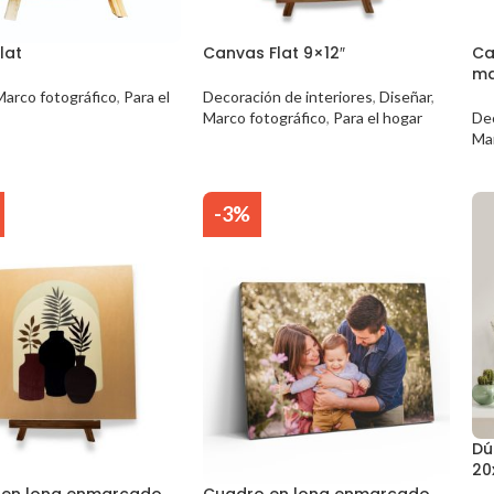
lat
Canvas Flat 9×12″
Ca
ma
Marco fotográfico
,
Para el
Decoración de interiores
,
Diseñar
,
Marco fotográfico
,
Para el hogar
Dec
Ma
-3%
Dú
20
 en lona enmarcado
Cuadro en lona enmarcado