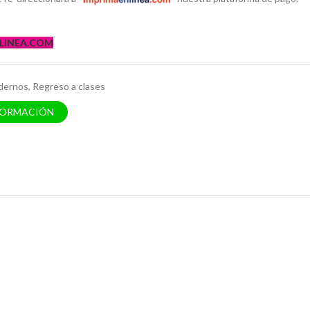
LINEA.COM
dernos
,
Regreso a clases
FORMACIÓN