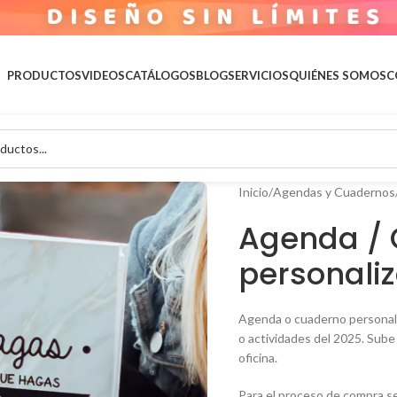
 IMAGINACIÓN ES EL L
PRODUCTOS
VIDEOS
CATÁLOGOS
BLOG
SERVICIOS
QUIÉNES SOMOS
C
Inicio
Agendas y Cuadernos
Agenda /
personaliz
Agenda o cuaderno personaliz
o actividades del 2025. Sube 
oficina.
Para el proceso de compra se