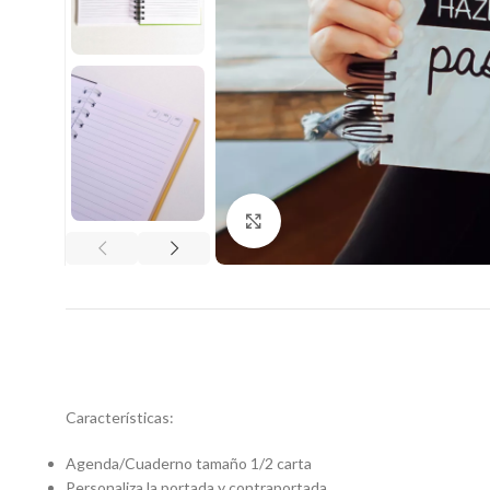
Clic para ampliar
Características:
Agenda/Cuaderno tamaño 1/2 carta
Personaliza la portada y contraportada